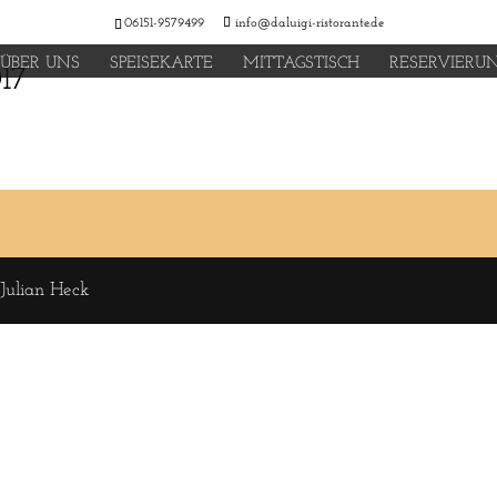
06151-9579499
info@daluigi-ristorante.de
ÜBER UNS
SPEISEKARTE
MITTAGSTISCH
RESERVIERU
17
 Julian Heck