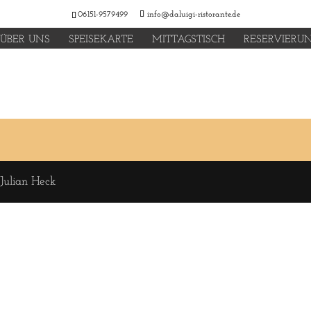
06151-9579499
info@daluigi-ristorante.de
ÜBER UNS
SPEISEKARTE
MITTAGSTISCH
RESERVIERU
 Julian Heck