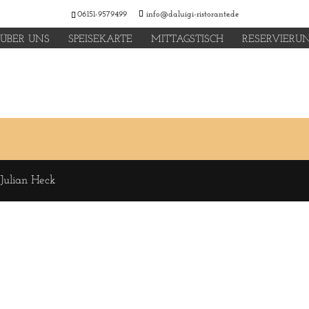
06151-9579499
info@daluigi-ristorante.de
ÜBER UNS
SPEISEKARTE
MITTAGSTISCH
RESERVIERU
 Julian Heck