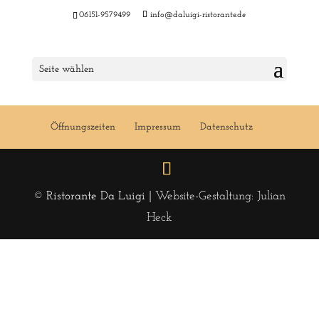
06151-9579499
info@daluigi-ristorante.de
Menu 46 KW 2019
Seite wählen
Öffnungszeiten
Impressum
Datenschutz
© Ristorante Da Luigi |
Website-Gestaltung: Julian
Heck