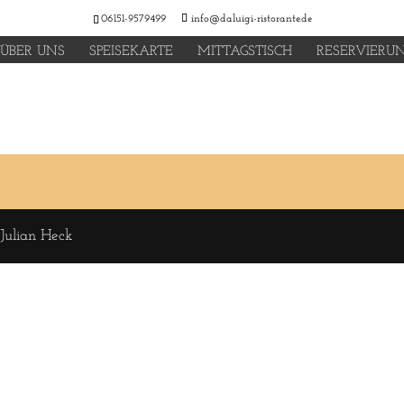
06151-9579499
info@daluigi-ristorante.de
ÜBER UNS
SPEISEKARTE
MITTAGSTISCH
RESERVIERU
 Julian Heck