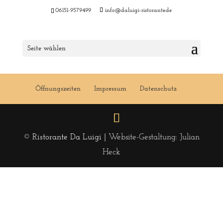
06151-9579499
info@daluigi-ristorante.de
Menu 41 KW 2020
Seite wählen
Öffnungszeiten
Impressum
Datenschutz
© Ristorante Da Luigi |
Website-Gestaltung: Julian
Heck