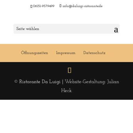
06151-9579499
info@daluigi-ristorante.de
Menu 40 KW 2020
Seite wählen
Öffnungszeiten
Impressum
Datenschutz
© Ristorante Da Luigi |
Website-Gestaltung: Julian
Heck