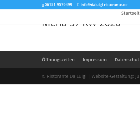
06151-9579499
info@daluigi-ristorante.de
Startseit
Menu 37 KW 2020
Öffnungszeiten
Impressum
Datenschut
© Ristorante Da Luigi |
Website-Gestaltung: Ju