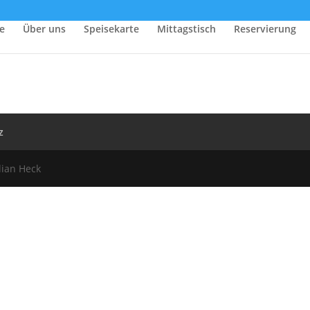
e
Über uns
Speisekarte
Mittagstisch
Reservierung
z
lian Heck