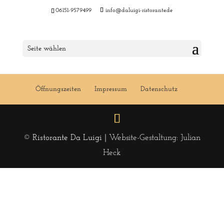
06151-9579499
info@daluigi-ristorante.de
Menu 30 KW 2017
Seite wählen
Öffnungszeiten
Impressum
Datenschutz
© Ristorante Da Luigi |
Website-Gestaltung: Julian
Heck