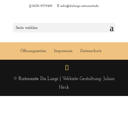
06151-9579499
info@daluigi-ristorante.de
Menu 27 KW 2017
Seite wählen
Öffnungszeiten
Impressum
Datenschutz
© Ristorante Da Luigi |
Website-Gestaltung: Julian
Heck