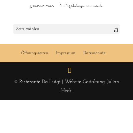
06151-9579499
info@daluigi-ristorante.de
Menu 24 KW 2019
Seite wählen
Öffnungszeiten
Impressum
Datenschutz
© Ristorante Da Luigi |
Website-Gestaltung: Julian
Heck