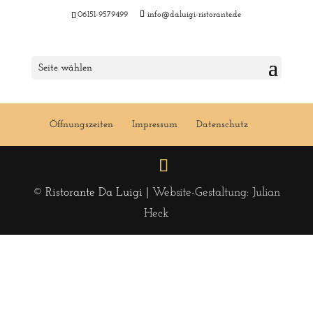
06151-9579499
info@daluigi-ristorante.de
Menu 22 KW 2018
Seite wählen
Öffnungszeiten
Impressum
Datenschutz
© Ristorante Da Luigi |
Website-Gestaltung: Julian
Heck