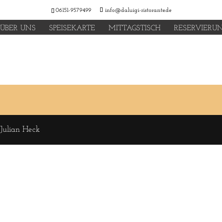
06151-9579499
info@daluigi-ristorante.de
ÜBER UNS
SPEISEKARTE
MITTAGSTISCH
RESERVIERU
 Julian Heck