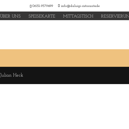
06151-9579499
info@daluigi-ristorante.de
ÜBER UNS
SPEISEKARTE
MITTAGSTISCH
RESERVIERU
 Julian Heck