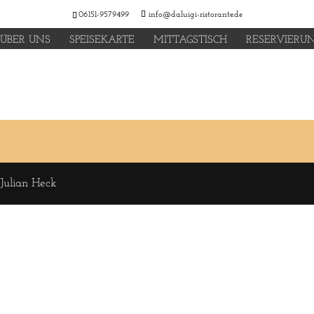
06151-9579499
info@daluigi-ristorante.de
ÜBER UNS
SPEISEKARTE
MITTAGSTISCH
RESERVIERU
 Julian Heck